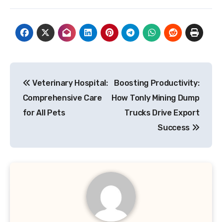
Post
Veterinary Hospital:
Boosting Productivity:
navigation
Comprehensive Care
How Tonly Mining Dump
for All Pets
Trucks Drive Export
Success